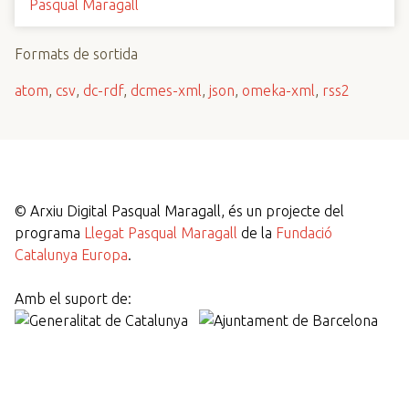
Pasqual Maragall
Formats de sortida
atom
,
csv
,
dc-rdf
,
dcmes-xml
,
json
,
omeka-xml
,
rss2
©
Arxiu Digital Pasqual Maragall, és un projecte del
programa
Llegat Pasqual Maragall
de la
Fundació
Catalunya Europa
.
Amb el suport de: