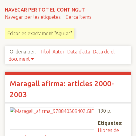
n
NAVEGAR PER TOT EL CONTINGUT
c
Navegar per les etiquetes
Cerca ítems.
i
p
Editor es exactament "Aguilar"
a
l
Ordena per:
Títol
Autor
Data d'alta
Data de el
document
Maragall afirma: articles 2000-
2003
190 p.
Etiquetes:
Llibres de