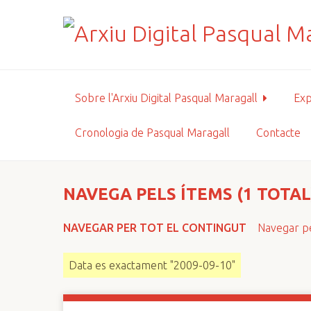
S
a
l
t
a
a
Sobre l'Arxiu Digital Pasqual Maragall
Exp
l
c
Cronologia de Pasqual Maragall
Contacte
o
n
t
i
NAVEGA PELS ÍTEMS (1 TOTAL
n
g
NAVEGAR PER TOT EL CONTINGUT
Navegar pe
u
t
Data es exactament "2009-09-10"
p
r
i