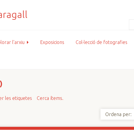
lorar l'arxiu
Exposicions
Col·lecció de fotografies
)
r les etiquetes
Cerca ítems.
Ordena per: