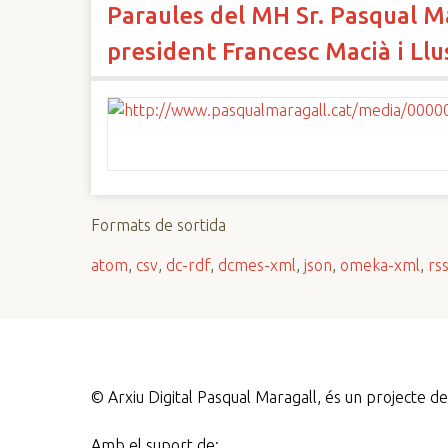
Paraules del MH Sr. Pasqual M
n
c
president Francesc Macià i Llu
i
p
a
l
Formats de sortida
atom
,
csv
,
dc-rdf
,
dcmes-xml
,
json
,
omeka-xml
,
rs
©
Arxiu Digital Pasqual Maragall, és un projecte 
Amb el suport de: