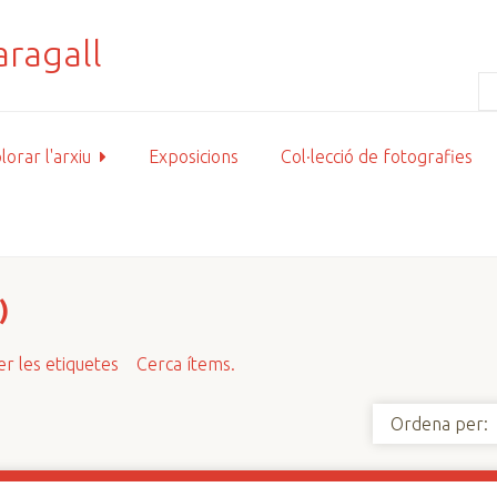
lorar l'arxiu
Exposicions
Col·lecció de fotografies
)
r les etiquetes
Cerca ítems.
Ordena per: