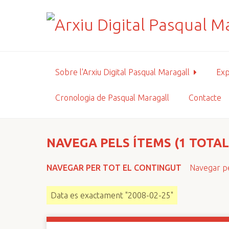
S
a
l
t
a
a
Sobre l'Arxiu Digital Pasqual Maragall
Exp
l
c
Cronologia de Pasqual Maragall
Contacte
o
n
t
i
NAVEGA PELS ÍTEMS (1 TOTAL
n
g
NAVEGAR PER TOT EL CONTINGUT
Navegar pe
u
t
Data es exactament "2008-02-25"
p
r
i