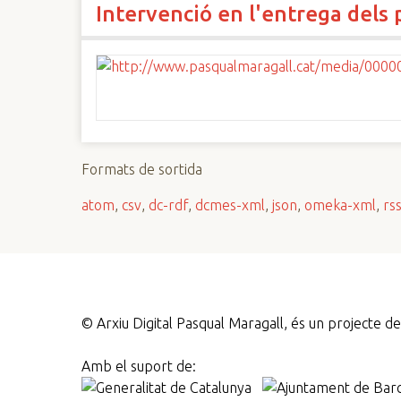
Intervenció en l'entrega dels
n
c
i
p
a
l
Formats de sortida
atom
,
csv
,
dc-rdf
,
dcmes-xml
,
json
,
omeka-xml
,
rs
©
Arxiu Digital Pasqual Maragall, és un projecte 
Amb el suport de: