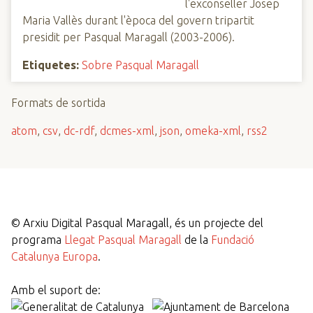
l'exconseller Josep
Maria Vallès durant l'època del govern tripartit
presidit per Pasqual Maragall (2003-2006).
Etiquetes:
Sobre Pasqual Maragall
Formats de sortida
atom
,
csv
,
dc-rdf
,
dcmes-xml
,
json
,
omeka-xml
,
rss2
©
Arxiu Digital Pasqual Maragall, és un projecte del
programa
Llegat Pasqual Maragall
de la
Fundació
Catalunya Europa
.
Amb el suport de: