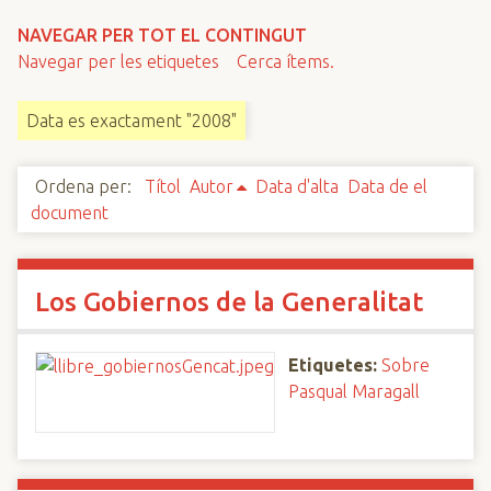
n
NAVEGAR PER TOT EL CONTINGUT
c
Navegar per les etiquetes
Cerca ítems.
i
p
Data es exactament "2008"
a
l
Ordena per:
Títol
Autor
Data d'alta
Data de el
document
Los Gobiernos de la Generalitat
Etiquetes:
Sobre
Pasqual Maragall