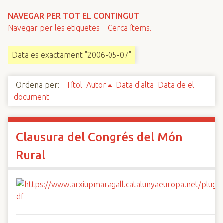
n
NAVEGAR PER TOT EL CONTINGUT
c
Navegar per les etiquetes
Cerca ítems.
i
p
Data es exactament "2006-05-07"
a
l
Ordena per:
Títol
Autor
Data d'alta
Data de el
document
Clausura del Congrés del Món
Rural