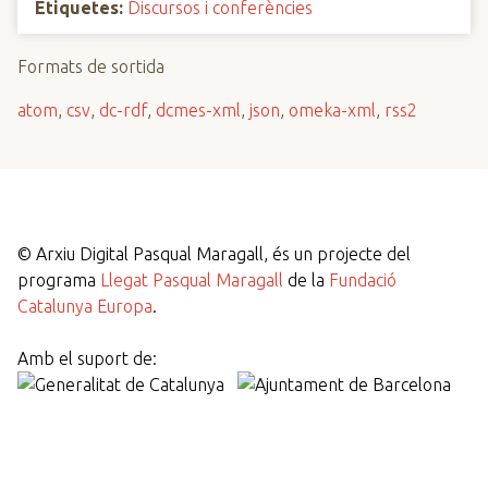
Etiquetes:
Discursos i conferències
Formats de sortida
atom
,
csv
,
dc-rdf
,
dcmes-xml
,
json
,
omeka-xml
,
rss2
©
Arxiu Digital Pasqual Maragall, és un projecte del
programa
Llegat Pasqual Maragall
de la
Fundació
Catalunya Europa
.
Amb el suport de: