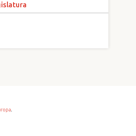
islatura
uropa
.