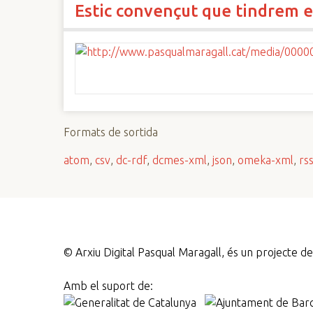
Estic convençut que tindrem e
n
c
i
p
a
l
Formats de sortida
atom
,
csv
,
dc-rdf
,
dcmes-xml
,
json
,
omeka-xml
,
rs
©
Arxiu Digital Pasqual Maragall, és un projecte 
Amb el suport de: