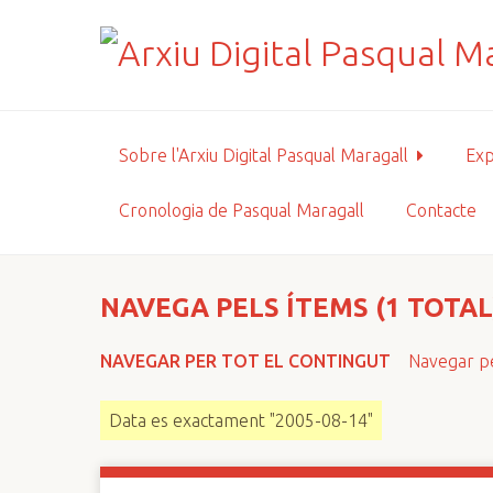
S
a
l
t
a
a
Sobre l'Arxiu Digital Pasqual Maragall
Exp
l
c
Cronologia de Pasqual Maragall
Contacte
o
n
t
i
NAVEGA PELS ÍTEMS (1 TOTAL
n
g
NAVEGAR PER TOT EL CONTINGUT
Navegar pe
u
t
Data es exactament "2005-08-14"
p
r
i