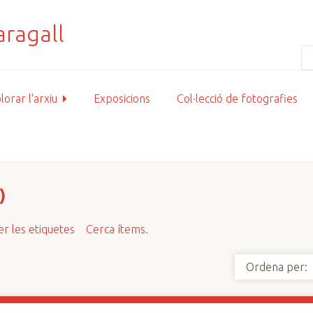
lorar l'arxiu
Exposicions
Col·lecció de fotografies
)
r les etiquetes
Cerca ítems.
Ordena per: