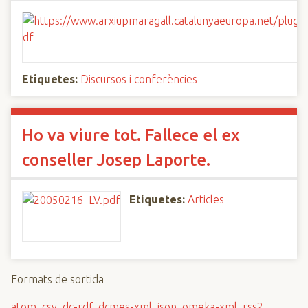
Etiquetes:
Discursos i conferències
Ho va viure tot. Fallece el ex
conseller Josep Laporte.
Etiquetes:
Articles
Formats de sortida
atom
,
csv
,
dc-rdf
,
dcmes-xml
,
json
,
omeka-xml
,
rss2