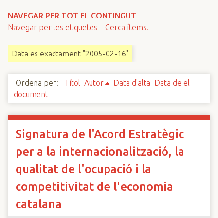
n
NAVEGAR PER TOT EL CONTINGUT
c
Navegar per les etiquetes
Cerca ítems.
i
p
Data es exactament "2005-02-16"
a
l
Ordena per:
Títol
Autor
Data d'alta
Data de el
document
Signatura de l'Acord Estratègic
per a la internacionalització, la
qualitat de l'ocupació i la
competitivitat de l'economia
catalana