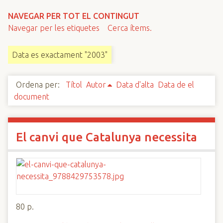
n
NAVEGAR PER TOT EL CONTINGUT
c
Navegar per les etiquetes
Cerca ítems.
i
p
Data es exactament "2003"
a
l
Ordena per:
Títol
Autor
Data d'alta
Data de el
document
El canvi que Catalunya necessita
80 p.