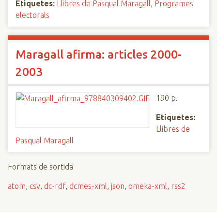
Etiquetes:
Llibres de Pasqual Maragall
,
Programes
electorals
Maragall afirma: articles 2000-
2003
190 p.
Etiquetes:
Llibres de
Pasqual Maragall
Formats de sortida
atom
,
csv
,
dc-rdf
,
dcmes-xml
,
json
,
omeka-xml
,
rss2