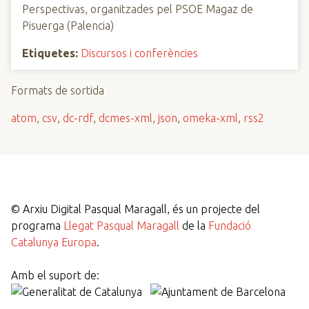
Perspectivas, organitzades pel PSOE Magaz de
Pisuerga (Palencia)
Etiquetes:
Discursos i conferències
Formats de sortida
atom
,
csv
,
dc-rdf
,
dcmes-xml
,
json
,
omeka-xml
,
rss2
©
Arxiu Digital Pasqual Maragall, és un projecte del
programa
Llegat Pasqual Maragall
de la
Fundació
Catalunya Europa
.
Amb el suport de: