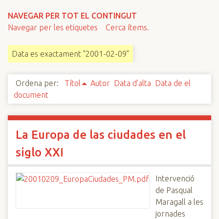
n
NAVEGAR PER TOT EL CONTINGUT
c
Navegar per les etiquetes
Cerca ítems.
i
p
Data es exactament "2001-02-09"
a
l
Ordena per:
Títol
Autor
Data d'alta
Data de el
document
La Europa de las ciudades en el
siglo XXI
Intervenció
de Pasqual
Maragall a les
jornades