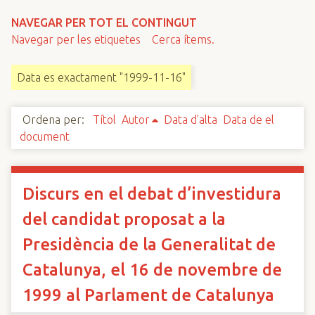
n
NAVEGAR PER TOT EL CONTINGUT
c
Navegar per les etiquetes
Cerca ítems.
i
p
Data es exactament "1999-11-16"
a
l
Ordena per:
Títol
Autor
Data d'alta
Data de el
document
Discurs en el debat d’investidura
del candidat proposat a la
Presidència de la Generalitat de
Catalunya, el 16 de novembre de
1999 al Parlament de Catalunya