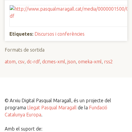
Etiquetes:
Discursos i conferències
Formats de sortida
atom
,
csv
,
dc-rdf
,
dcmes-xml
,
json
,
omeka-xml
,
rss2
©
Arxiu Digital Pasqual Maragall, és un projecte del
programa
Llegat Pasqual Maragall
de la
Fundació
Catalunya Europa
.
Amb el suport de: