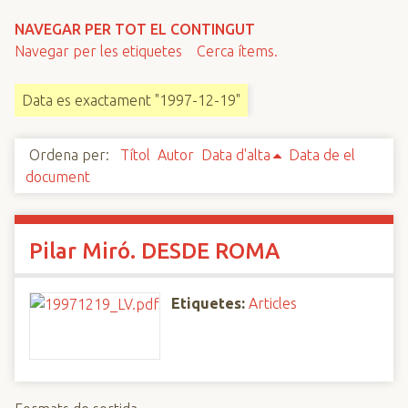
n
NAVEGAR PER TOT EL CONTINGUT
c
Navegar per les etiquetes
Cerca ítems.
i
p
Data es exactament "1997-12-19"
a
l
Ordena per:
Títol
Autor
Data d'alta
Data de el
document
Pilar Miró. DESDE ROMA
Etiquetes:
Articles