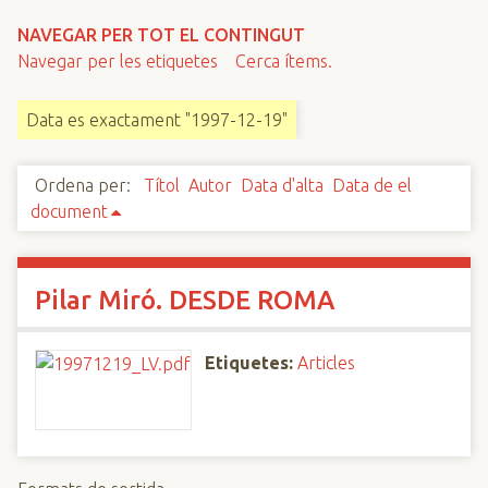
n
NAVEGAR PER TOT EL CONTINGUT
c
Navegar per les etiquetes
Cerca ítems.
i
p
Data es exactament "1997-12-19"
a
l
Ordena per:
Títol
Autor
Data d'alta
Data de el
document
Pilar Miró. DESDE ROMA
Etiquetes:
Articles