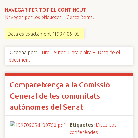
n
NAVEGAR PER TOT EL CONTINGUT
c
Navegar per les etiquetes
Cerca ítems.
i
p
Data es exactament "1997-05-05"
a
l
Ordena per:
Títol
Autor
Data d'alta
Data de el
document
Compareixença a la Comissió
General de les comunitats
autònomes del Senat
Etiquetes:
Discursos i
conferències