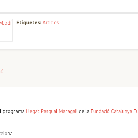
Etiquetes:
Articles
s2
del programa
Llegat Pasqual Maragall
de la
Fundació Catalunya E