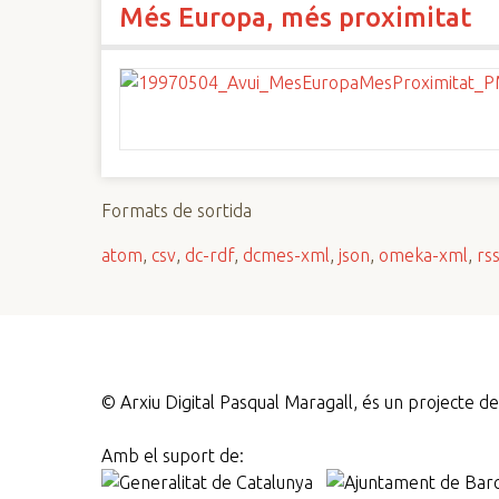
Més Europa, més proximitat
n
c
i
p
a
l
Formats de sortida
atom
,
csv
,
dc-rdf
,
dcmes-xml
,
json
,
omeka-xml
,
rs
©
Arxiu Digital Pasqual Maragall, és un projecte 
Amb el suport de: