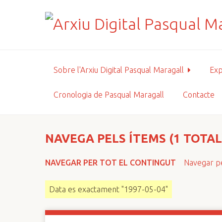
S
a
l
t
a
a
Sobre l'Arxiu Digital Pasqual Maragall
Exp
l
c
Cronologia de Pasqual Maragall
Contacte
o
n
t
i
NAVEGA PELS ÍTEMS (1 TOTAL
n
g
NAVEGAR PER TOT EL CONTINGUT
Navegar pe
u
t
Data es exactament "1997-05-04"
p
r
i