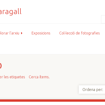
lorar l'arxiu
Exposicions
Col·lecció de fotografies
)
r les etiquetes
Cerca ítems.
Ordena per: