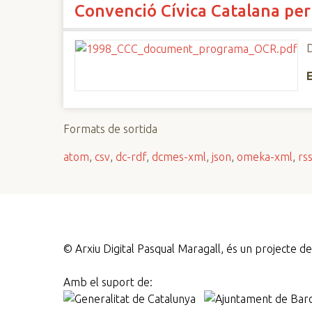
Convenció Cívica Catalana per a
n
c
i
D
p
a
l
Formats de sortida
atom
,
csv
,
dc-rdf
,
dcmes-xml
,
json
,
omeka-xml
,
rs
©
Arxiu Digital Pasqual Maragall, és un projecte 
Amb el suport de: