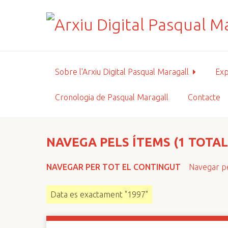
S
a
l
t
a
a
Sobre l'Arxiu Digital Pasqual Maragall
Exp
l
c
Cronologia de Pasqual Maragall
Contacte
o
n
t
i
NAVEGA PELS ÍTEMS (1 TOTAL
n
g
NAVEGAR PER TOT EL CONTINGUT
Navegar pe
u
t
Data es exactament "1997"
p
r
i