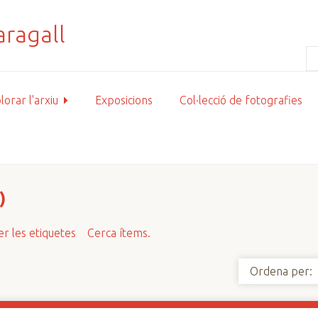
lorar l'arxiu
Exposicions
Col·lecció de fotografies
)
r les etiquetes
Cerca ítems.
Ordena per: