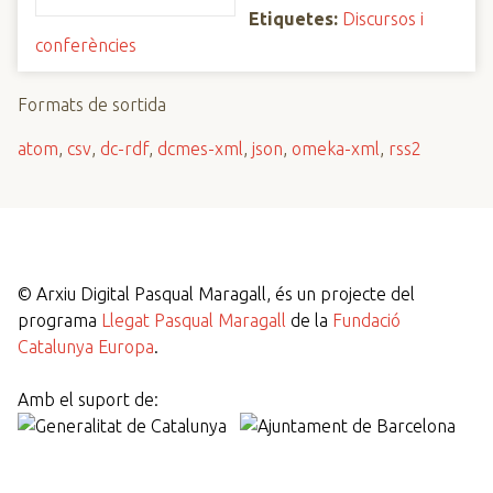
Etiquetes:
Discursos i
conferències
Formats de sortida
atom
,
csv
,
dc-rdf
,
dcmes-xml
,
json
,
omeka-xml
,
rss2
©
Arxiu Digital Pasqual Maragall, és un projecte del
programa
Llegat Pasqual Maragall
de la
Fundació
Catalunya Europa
.
Amb el suport de: