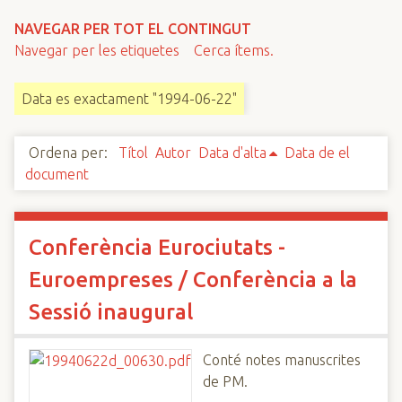
n
NAVEGAR PER TOT EL CONTINGUT
c
Navegar per les etiquetes
Cerca ítems.
i
p
Data es exactament "1994-06-22"
a
l
Ordena per:
Títol
Autor
Data d'alta
Data de el
document
Conferència Eurociutats -
Euroempreses / Conferència a la
Sessió inaugural
Conté notes manuscrites
de PM.