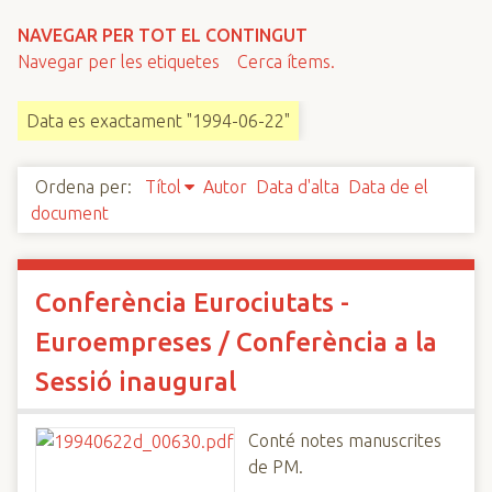
n
NAVEGAR PER TOT EL CONTINGUT
c
Navegar per les etiquetes
Cerca ítems.
i
p
Data es exactament "1994-06-22"
a
l
Ordena per:
Títol
Autor
Data d'alta
Data de el
document
Conferència Eurociutats -
Euroempreses / Conferència a la
Sessió inaugural
Conté notes manuscrites
de PM.