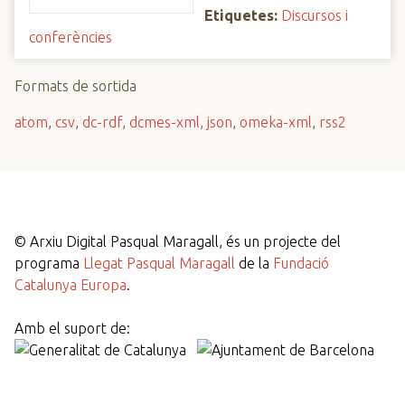
Etiquetes:
Discursos i
conferències
Formats de sortida
atom
,
csv
,
dc-rdf
,
dcmes-xml
,
json
,
omeka-xml
,
rss2
©
Arxiu Digital Pasqual Maragall, és un projecte del
programa
Llegat Pasqual Maragall
de la
Fundació
Catalunya Europa
.
Amb el suport de: