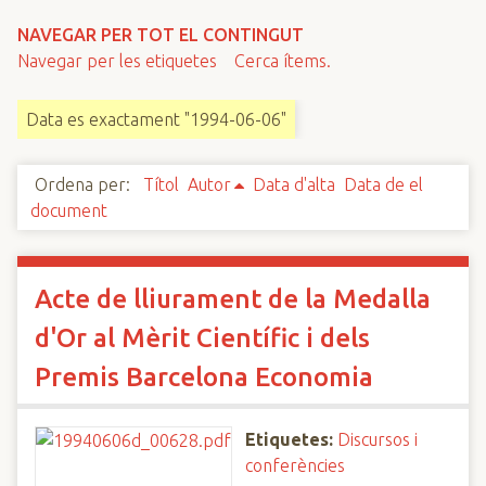
n
NAVEGAR PER TOT EL CONTINGUT
c
Navegar per les etiquetes
Cerca ítems.
i
p
Data es exactament "1994-06-06"
a
l
Ordena per:
Títol
Autor
Data d'alta
Data de el
document
Acte de lliurament de la Medalla
d'Or al Mèrit Científic i dels
Premis Barcelona Economia
Etiquetes:
Discursos i
conferències