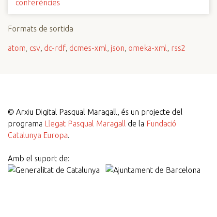
conferències
Formats de sortida
atom
,
csv
,
dc-rdf
,
dcmes-xml
,
json
,
omeka-xml
,
rss2
©
Arxiu Digital Pasqual Maragall, és un projecte del
programa
Llegat Pasqual Maragall
de la
Fundació
Catalunya Europa
.
Amb el suport de: