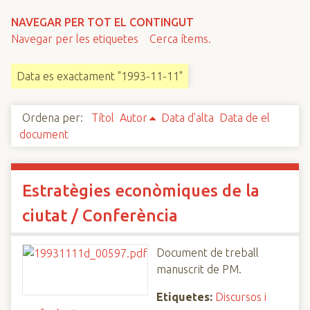
n
NAVEGAR PER TOT EL CONTINGUT
c
Navegar per les etiquetes
Cerca ítems.
i
p
Data es exactament "1993-11-11"
a
l
Ordena per:
Títol
Autor
Data d'alta
Data de el
document
Estratègies econòmiques de la
ciutat / Conferència
Document de treball
manuscrit de PM.
Etiquetes:
Discursos i