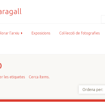
lorar l'arxiu
Exposicions
Col·lecció de fotografies
)
r les etiquetes
Cerca ítems.
Ordena per: