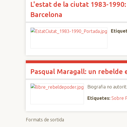
L'estat de la ciutat 1983-1990
n
c
Barcelona
i
p
Etiquet
a
l
Pasqual Maragall: un rebelde 
Biografia no autori
Etiquetes:
Sobre P
Formats de sortida