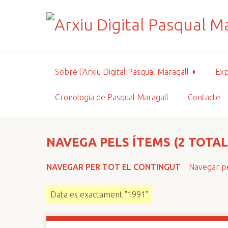
S
a
l
t
a
a
Sobre l'Arxiu Digital Pasqual Maragall
Exp
l
c
Cronologia de Pasqual Maragall
Contacte
o
n
t
i
NAVEGA PELS ÍTEMS (2 TOTAL
n
g
NAVEGAR PER TOT EL CONTINGUT
Navegar pe
u
t
Data es exactament "1991"
p
r
i