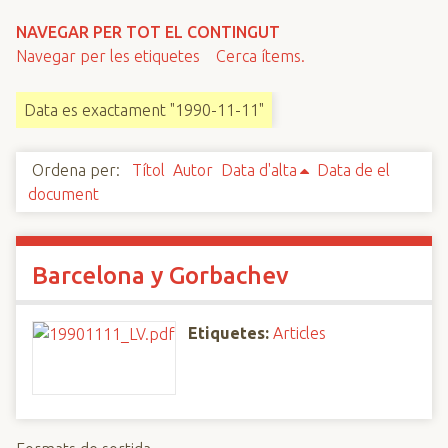
n
NAVEGAR PER TOT EL CONTINGUT
c
Navegar per les etiquetes
Cerca ítems.
i
p
Data es exactament "1990-11-11"
a
l
Ordena per:
Títol
Autor
Data d'alta
Data de el
document
Barcelona y Gorbachev
Etiquetes:
Articles