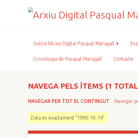
S
a
l
t
a
a
Sobre l'Arxiu Digital Pasqual Maragall
Exp
l
c
Cronologia de Pasqual Maragall
Contacte
o
n
t
i
NAVEGA PELS ÍTEMS (1 TOTAL
n
g
NAVEGAR PER TOT EL CONTINGUT
Navegar pe
u
t
Data es exactament "1990-10-14"
p
r
i