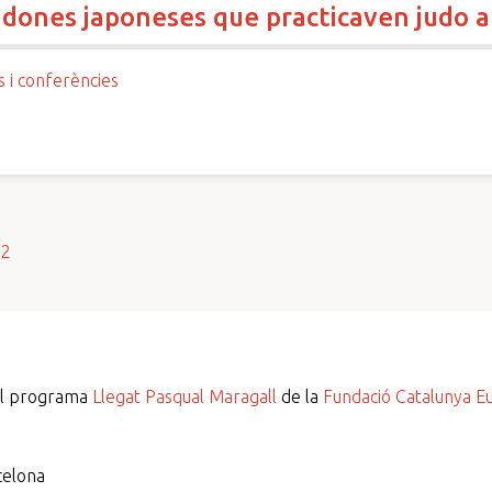
s dones japoneses que practicaven judo 
s i conferències
s2
del programa
Llegat Pasqual Maragall
de la
Fundació Catalunya E