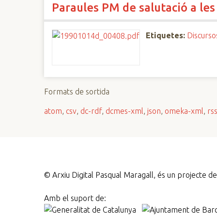
Paraules PM de salutació a le
n
c
i
Etiquetes:
Discurso
p
a
l
Formats de sortida
atom
,
csv
,
dc-rdf
,
dcmes-xml
,
json
,
omeka-xml
,
rs
©
Arxiu Digital Pasqual Maragall, és un projecte 
Amb el suport de: