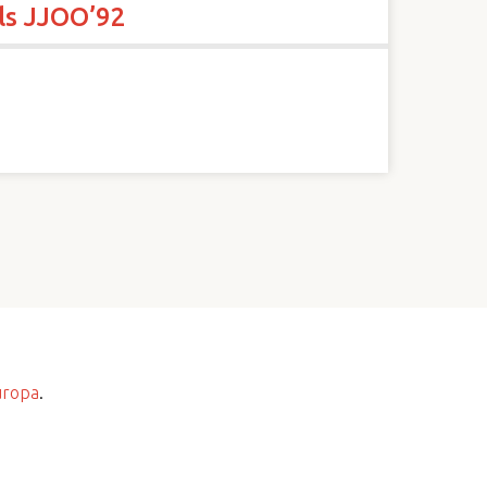
als JJOO’92
uropa
.