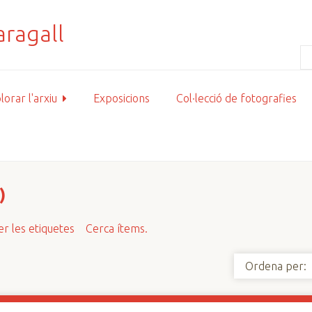
lorar l'arxiu
Exposicions
Col·lecció de fotografies
)
r les etiquetes
Cerca ítems.
Ordena per: