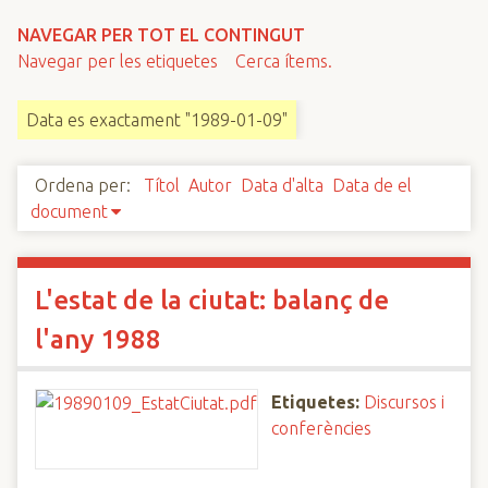
n
NAVEGAR PER TOT EL CONTINGUT
c
Navegar per les etiquetes
Cerca ítems.
i
p
Data es exactament "1989-01-09"
a
l
Ordena per:
Títol
Autor
Data d'alta
Data de el
document
L'estat de la ciutat: balanç de
l'any 1988
Etiquetes:
Discursos i
conferències