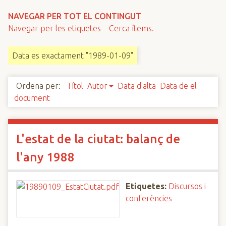
n
NAVEGAR PER TOT EL CONTINGUT
c
Navegar per les etiquetes
Cerca ítems.
i
p
Data es exactament "1989-01-09"
a
l
Ordena per:
Títol
Autor
Data d'alta
Data de el
document
L'estat de la ciutat: balanç de
l'any 1988
Etiquetes:
Discursos i
conferències