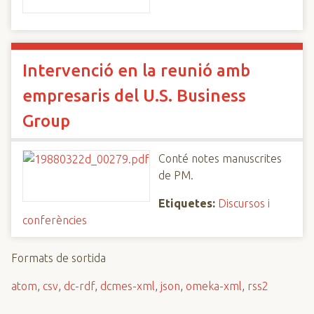
Intervenció en la reunió amb
empresaris del U.S. Business
Group
Conté notes manuscrites
de PM.
Etiquetes:
Discursos i
conferències
Formats de sortida
atom
,
csv
,
dc-rdf
,
dcmes-xml
,
json
,
omeka-xml
,
rss2