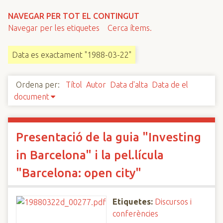
n
NAVEGAR PER TOT EL CONTINGUT
c
Navegar per les etiquetes
Cerca ítems.
i
p
Data es exactament "1988-03-22"
a
l
Ordena per:
Títol
Autor
Data d'alta
Data de el
document
Presentació de la guia "Investing
in Barcelona" i la pel.lícula
"Barcelona: open city"
Etiquetes:
Discursos i
conferències