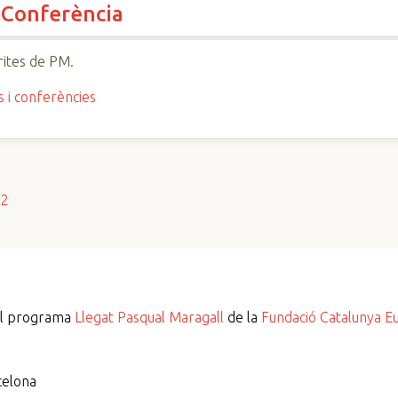
 Conferència
ites de PM.
s i conferències
s2
del programa
Llegat Pasqual Maragall
de la
Fundació Catalunya E