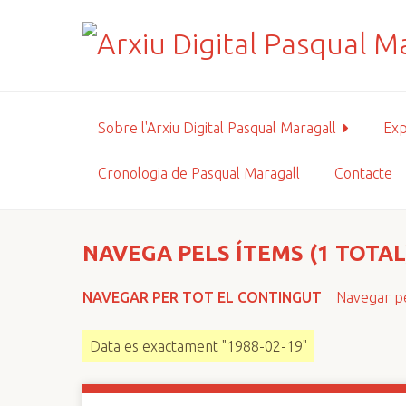
S
a
l
t
a
a
Sobre l'Arxiu Digital Pasqual Maragall
Exp
l
c
Cronologia de Pasqual Maragall
Contacte
o
n
t
i
NAVEGA PELS ÍTEMS (1 TOTAL
n
g
NAVEGAR PER TOT EL CONTINGUT
Navegar pe
u
t
Data es exactament "1988-02-19"
p
r
i