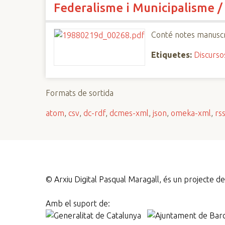
Federalisme i Municipalisme /
n
c
i
Conté notes manuscr
p
Etiquetes:
Discurso
a
l
Formats de sortida
atom
,
csv
,
dc-rdf
,
dcmes-xml
,
json
,
omeka-xml
,
rs
©
Arxiu Digital Pasqual Maragall, és un projecte 
Amb el suport de: