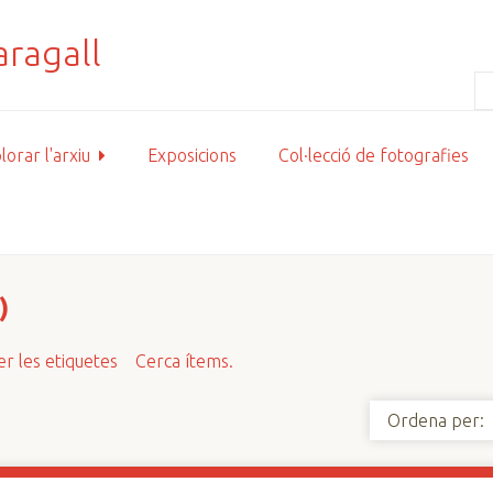
lorar l'arxiu
Exposicions
Col·lecció de fotografies
)
r les etiquetes
Cerca ítems.
Ordena per: