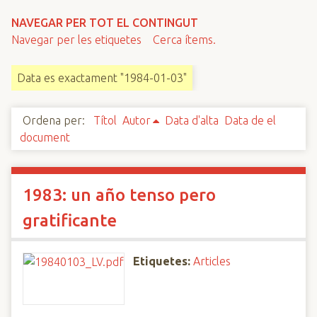
n
NAVEGAR PER TOT EL CONTINGUT
c
Navegar per les etiquetes
Cerca ítems.
i
p
Data es exactament "1984-01-03"
a
l
Ordena per:
Títol
Autor
Data d'alta
Data de el
document
1983: un año tenso pero
gratificante
Etiquetes:
Articles