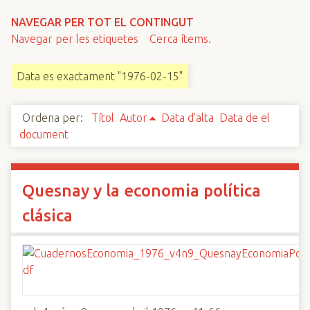
n
NAVEGAR PER TOT EL CONTINGUT
c
Navegar per les etiquetes
Cerca ítems.
i
p
Data es exactament "1976-02-15"
a
l
Ordena per:
Títol
Autor
Data d'alta
Data de el
document
Quesnay y la economia política
clásica