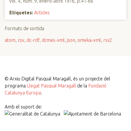
vol. 4, núm. 9, enero-abril 1976, p.41-66
Etiquetes:
Articles
Formats de sortida
atom
,
csv
,
dc-rdf
,
dcmes-xml
,
json
,
omeka-xml
,
rss2
©
Arxiu Digital Pasqual Maragall, és un projecte del
programa
Llegat Pasqual Maragall
de la
Fundació
Catalunya Europa
.
Amb el suport de: