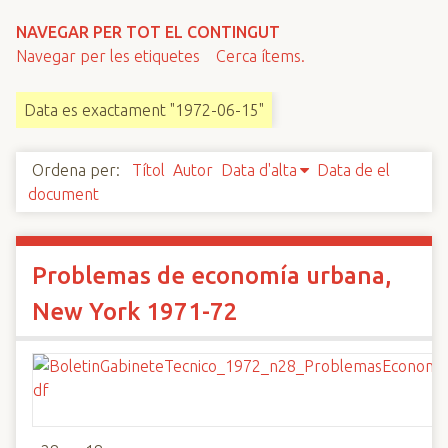
n
NAVEGAR PER TOT EL CONTINGUT
c
Navegar per les etiquetes
Cerca ítems.
i
p
Data es exactament "1972-06-15"
a
l
Ordena per:
Títol
Autor
Data d'alta
Data de el
document
Problemas de economía urbana,
New York 1971-72