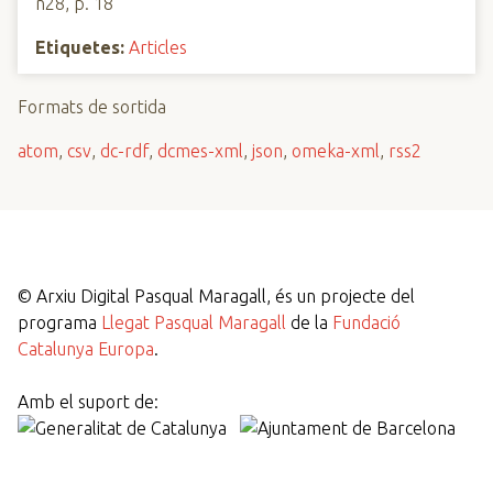
n28, p. 18
Etiquetes:
Articles
Formats de sortida
atom
,
csv
,
dc-rdf
,
dcmes-xml
,
json
,
omeka-xml
,
rss2
©
Arxiu Digital Pasqual Maragall, és un projecte del
programa
Llegat Pasqual Maragall
de la
Fundació
Catalunya Europa
.
Amb el suport de: