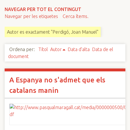
n
NAVEGAR PER TOT EL CONTINGUT
c
Navegar per les etiquetes
Cerca ítems.
i
p
Autor es exactament "Perdigó, Joan Manuel"
a
l
Ordena per:
Títol
Autor
Data d'alta
Data de el
document
A Espanya no s'admet que els
catalans manin