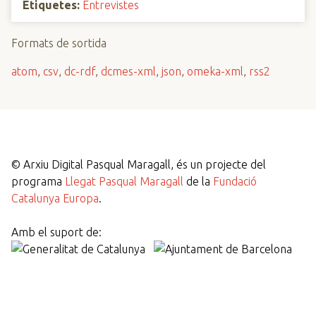
Etiquetes:
Entrevistes
Formats de sortida
atom
,
csv
,
dc-rdf
,
dcmes-xml
,
json
,
omeka-xml
,
rss2
©
Arxiu Digital Pasqual Maragall, és un projecte del
programa
Llegat Pasqual Maragall
de la
Fundació
Catalunya Europa
.
Amb el suport de: