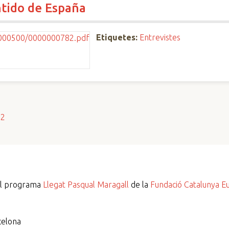
ntido de España
Etiquetes:
Entrevistes
s2
del programa
Llegat Pasqual Maragall
de la
Fundació Catalunya E