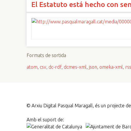
El Estatuto está hecho con se
n
c
i
p
a
l
Formats de sortida
atom
,
csv
,
dc-rdf
,
dcmes-xml
,
json
,
omeka-xml
,
rs
©
Arxiu Digital Pasqual Maragall, és un projecte 
Amb el suport de: