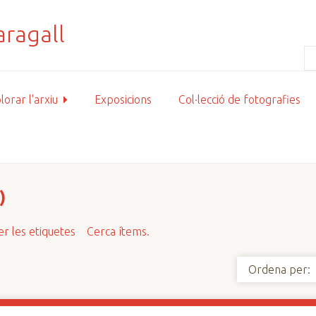
lorar l'arxiu
Exposicions
Col·lecció de fotografies
)
r les etiquetes
Cerca ítems.
Ordena per: