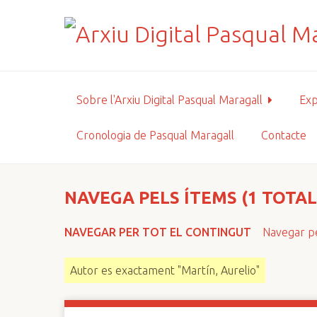
S
a
l
t
a
a
Sobre l'Arxiu Digital Pasqual Maragall
Exp
l
c
Cronologia de Pasqual Maragall
Contacte
o
n
t
i
NAVEGA PELS ÍTEMS (1 TOTAL
n
g
NAVEGAR PER TOT EL CONTINGUT
Navegar pe
u
t
Autor es exactament "Martín, Aurelio"
p
r
i