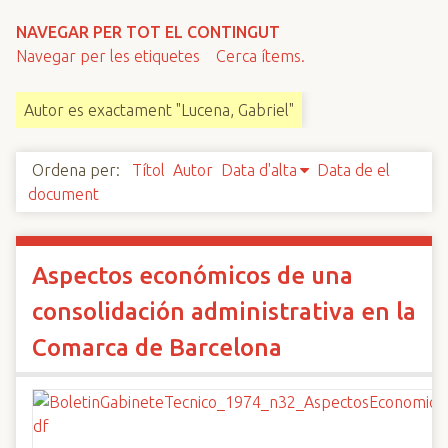
n
NAVEGAR PER TOT EL CONTINGUT
c
Navegar per les etiquetes
Cerca ítems.
i
p
Autor es exactament "Lucena, Gabriel"
a
l
Ordena per:
Títol
Autor
Data d'alta
Data de el
document
Aspectos económicos de una
consolidación administrativa en la
Comarca de Barcelona