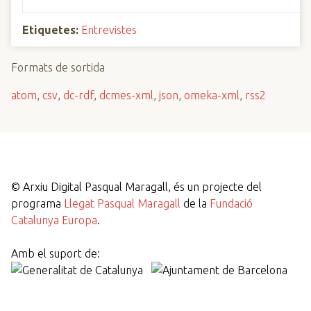
Etiquetes:
Entrevistes
Formats de sortida
atom
,
csv
,
dc-rdf
,
dcmes-xml
,
json
,
omeka-xml
,
rss2
©
Arxiu Digital Pasqual Maragall, és un projecte del
programa
Llegat Pasqual Maragall
de la
Fundació
Catalunya Europa
.
Amb el suport de: