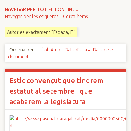
n
NAVEGAR PER TOT EL CONTINGUT
c
Navegar per les etiquetes
Cerca ítems.
i
p
Autor es exactament "Espada, F."
a
l
Ordena per:
Títol
Autor
Data d'alta
Data de el
document
Estic convençut que tindrem
estatut al setembre i que
acabarem la legislatura