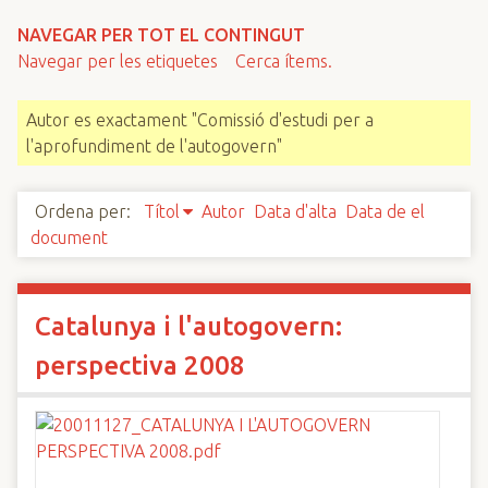
n
NAVEGAR PER TOT EL CONTINGUT
c
Navegar per les etiquetes
Cerca ítems.
i
p
Autor es exactament "Comissió d'estudi per a
a
l'aprofundiment de l'autogovern"
l
Ordena per:
Títol
Autor
Data d'alta
Data de el
document
Catalunya i l'autogovern:
perspectiva 2008