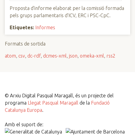
Proposta d'informe elaborat per la comissió formada
pels grups parlamentaris d'ICV, ERC i PSC-CpC.
Etiquetes:
Informes
Formats de sortida
atom
,
csv
,
dc-rdf
,
dcmes-xml
,
json
,
omeka-xml
,
rss2
©
Arxiu Digital Pasqual Maragall, és un projecte del
programa
Llegat Pasqual Maragall
de la
Fundació
Catalunya Europa
.
Amb el suport de: