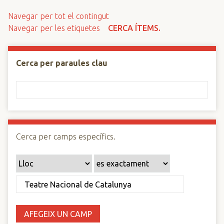
n
Navegar per tot el contingut
c
Navegar per les etiquetes
CERCA ÍTEMS.
i
p
a
Cerca per paraules clau
l
Cerca per camps específics.
AFEGEIX UN CAMP