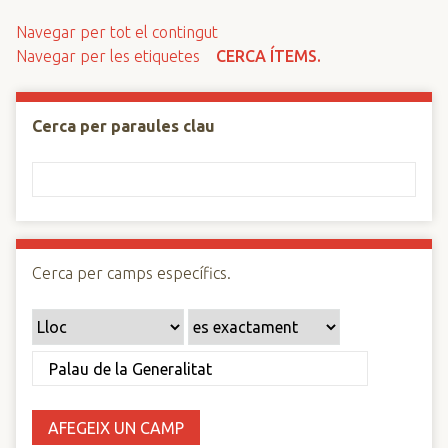
n
Navegar per tot el contingut
c
Navegar per les etiquetes
CERCA ÍTEMS.
i
p
a
Cerca per paraules clau
l
Cerca per camps específics.
AFEGEIX UN CAMP