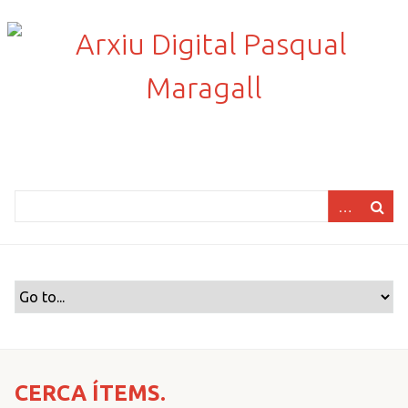
S
a
l
t
a
a
l
c
o
n
t
i
n
g
u
t
p
r
CERCA ÍTEMS.
i