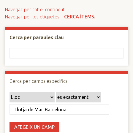
n
Navegar per tot el contingut
c
Navegar per les etiquetes
CERCA ÍTEMS.
i
p
a
Cerca per paraules clau
l
Cerca per camps específics.
AFEGEIX UN CAMP