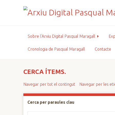
S
a
l
t
a
a
Sobre l'Arxiu Digital Pasqual Maragall
Exp
l
c
Cronologia de Pasqual Maragall
Contacte
o
n
t
i
CERCA ÍTEMS.
n
g
Navegar per tot el contingut
Navegar per les et
u
t
p
Cerca per paraules clau
r
i