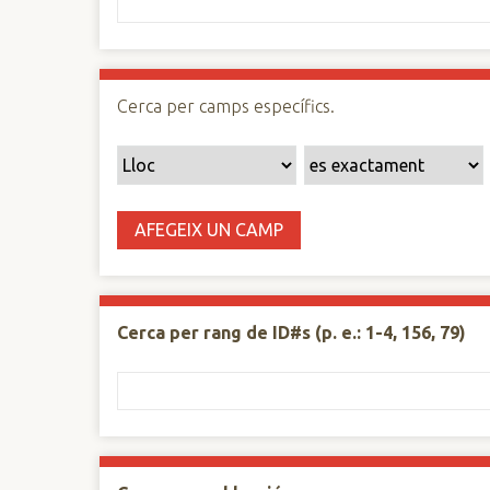
n
c
i
p
Cerca per camps específics.
a
l
AFEGEIX UN CAMP
Cerca per rang de ID#s (p. e.: 1-4, 156, 79)