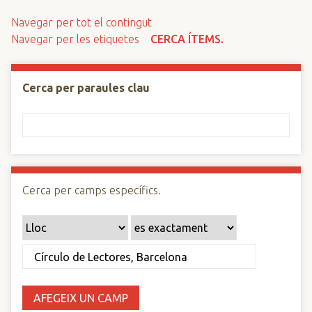
n
Navegar per tot el contingut
c
Navegar per les etiquetes
CERCA ÍTEMS.
i
p
a
Cerca per paraules clau
l
Cerca per camps específics.
AFEGEIX UN CAMP