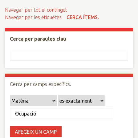
n
Navegar per tot el contingut
c
Navegar per les etiquetes
CERCA ÍTEMS.
i
p
a
Cerca per paraules clau
l
Cerca per camps específics.
AFEGEIX UN CAMP