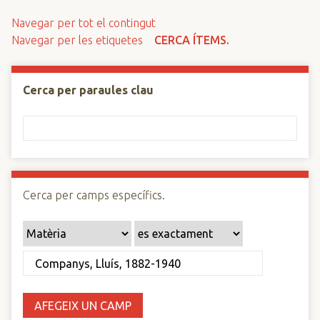
n
Navegar per tot el contingut
c
Navegar per les etiquetes
CERCA ÍTEMS.
i
p
a
Cerca per paraules clau
l
Cerca per camps específics.
AFEGEIX UN CAMP