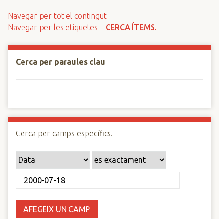
n
Navegar per tot el contingut
c
Navegar per les etiquetes
CERCA ÍTEMS.
i
p
a
Cerca per paraules clau
l
Cerca per camps específics.
AFEGEIX UN CAMP