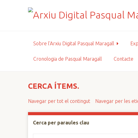
S
a
l
t
a
a
Sobre l'Arxiu Digital Pasqual Maragall
Exp
l
c
Cronologia de Pasqual Maragall
Contacte
o
n
t
i
CERCA ÍTEMS.
n
g
Navegar per tot el contingut
Navegar per les et
u
t
p
Cerca per paraules clau
r
i