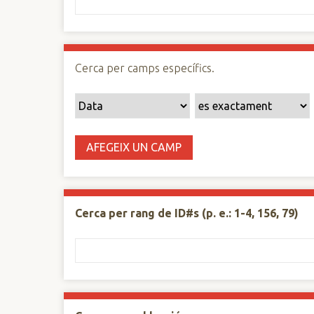
n
c
i
p
Cerca per camps específics.
a
l
AFEGEIX UN CAMP
Cerca per rang de ID#s (p. e.: 1-4, 156, 79)