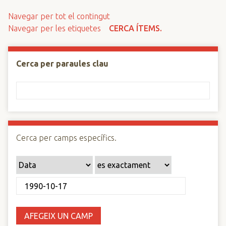
n
Navegar per tot el contingut
c
Navegar per les etiquetes
CERCA ÍTEMS.
i
p
a
Cerca per paraules clau
l
Cerca per camps específics.
AFEGEIX UN CAMP