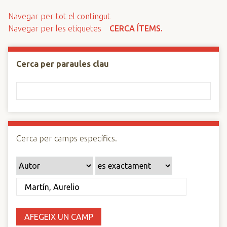
n
Navegar per tot el contingut
c
Navegar per les etiquetes
CERCA ÍTEMS.
i
p
a
Cerca per paraules clau
l
Cerca per camps específics.
AFEGEIX UN CAMP