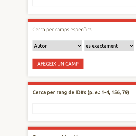
n
c
i
p
Cerca per camps específics.
a
l
AFEGEIX UN CAMP
Cerca per rang de ID#s (p. e.: 1-4, 156, 79)