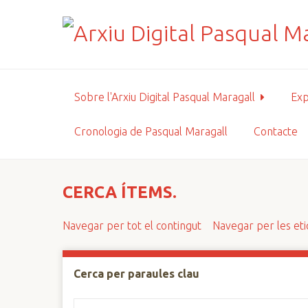
S
a
l
t
a
a
Sobre l'Arxiu Digital Pasqual Maragall
Exp
l
c
Cronologia de Pasqual Maragall
Contacte
o
n
t
i
CERCA ÍTEMS.
n
g
Navegar per tot el contingut
Navegar per les et
u
t
p
Cerca per paraules clau
r
i