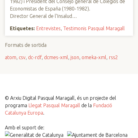
1982) i President del Consejo general de Colegios de
Economistas de España (1980-1982).
Director General de l'Insalud…
Etiquetes:
Entrevistes
,
Testimonis Pasqual Maragall
Formats de sortida
atom
,
csv
,
dc-rdf
,
dcmes-xml
,
json
,
omeka-xml
,
rss2
©
Arxiu Digital Pasqual Maragall, és un projecte del
programa
Llegat Pasqual Maragall
de la
Fundació
Catalunya Europa
.
Amb el suport de: