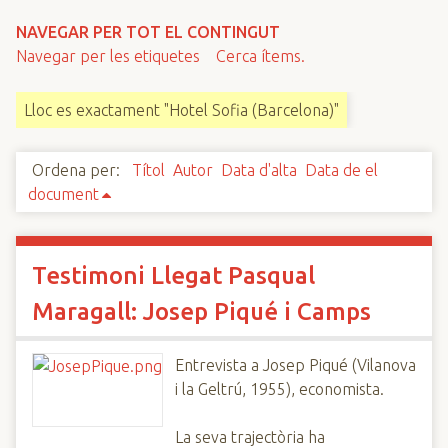
n
NAVEGAR PER TOT EL CONTINGUT
c
Navegar per les etiquetes
Cerca ítems.
i
p
Lloc es exactament "Hotel Sofia (Barcelona)"
a
l
Ordena per:
Títol
Autor
Data d'alta
Data de el
document
Testimoni Llegat Pasqual
Maragall: Josep Piqué i Camps
Entrevista a Josep Piqué (Vilanova
i la Geltrú, 1955), economista.
La seva trajectòria ha