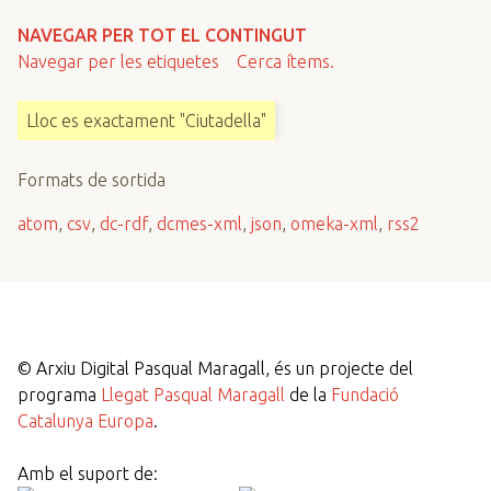
n
NAVEGAR PER TOT EL CONTINGUT
c
Navegar per les etiquetes
Cerca ítems.
i
p
Lloc es exactament "Ciutadella"
a
l
Formats de sortida
atom
,
csv
,
dc-rdf
,
dcmes-xml
,
json
,
omeka-xml
,
rss2
©
Arxiu Digital Pasqual Maragall, és un projecte del
programa
Llegat Pasqual Maragall
de la
Fundació
Catalunya Europa
.
Amb el suport de: