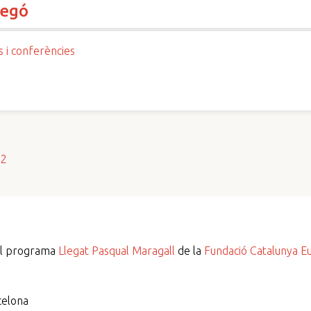
regó
s i conferències
s2
del programa
Llegat Pasqual Maragall
de la
Fundació Catalunya E