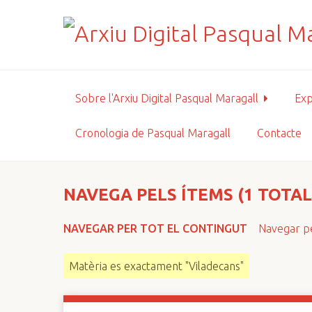
S
a
l
t
a
a
Sobre l'Arxiu Digital Pasqual Maragall
Exp
l
c
Cronologia de Pasqual Maragall
Contacte
o
n
t
i
NAVEGA PELS ÍTEMS (1 TOTAL
n
g
NAVEGAR PER TOT EL CONTINGUT
Navegar pe
u
t
Matèria es exactament "Viladecans"
p
r
i