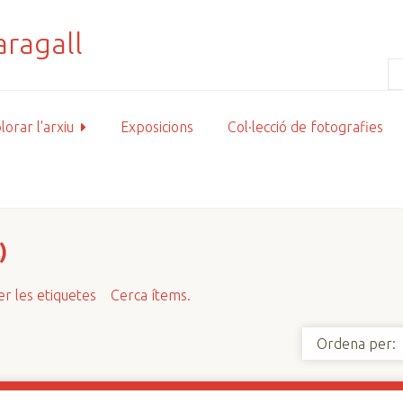
lorar l'arxiu
Exposicions
Col·lecció de fotografies
)
r les etiquetes
Cerca ítems.
Ordena per: