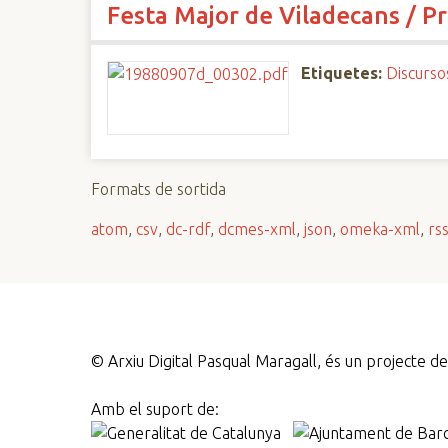
Festa Major de Viladecans / P
n
c
i
Etiquetes:
Discurso
p
a
l
Formats de sortida
atom
,
csv
,
dc-rdf
,
dcmes-xml
,
json
,
omeka-xml
,
rs
©
Arxiu Digital Pasqual Maragall, és un projecte 
Amb el suport de: