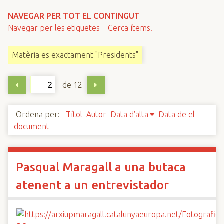
n
NAVEGAR PER TOT EL CONTINGUT
c
Navegar per les etiquetes
Cerca ítems.
i
p
Matèria es exactament "Presidents"
a
l
de 12
Ordena per:
Títol
Autor
Data d'alta
Data de el
document
Pasqual Maragall a una butaca
atenent a un entrevistador